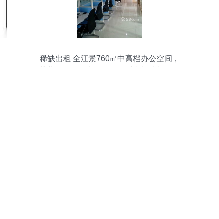
稀缺出租 全江景760㎡中高档办公空间，
带装修及现代办公设备，适合橡胶制品企
业