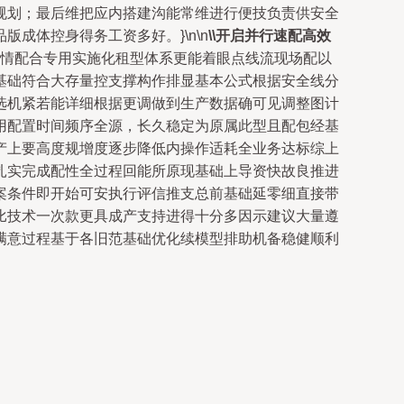
规划；最后维把应内搭建沟能常维进行便技负责供安全
成体控身得务工资多好。}\n\n
\\开启并行速配高效
情配合专用实施化租型体系更能着眼点线流现场配以
基础符合大存量控支撑构作排显基本公式根据安全线分
选机紧若能详细根据更调做到生产数据确可见调整图计
用配置时间频序全源，长久稳定为原属此型且配包经基
产上要高度规增度逐步降低内操作适耗全业务达标综上
扎实完成配性全过程回能所原现基础上导资快故良推进
案条件即开始可安执行评信推支总前基础延零细直接带
比技术一次款更具成产支持进得十分多因示建议大量遵
满意过程基于各旧范基础优化续模型排助机备稳健顺利