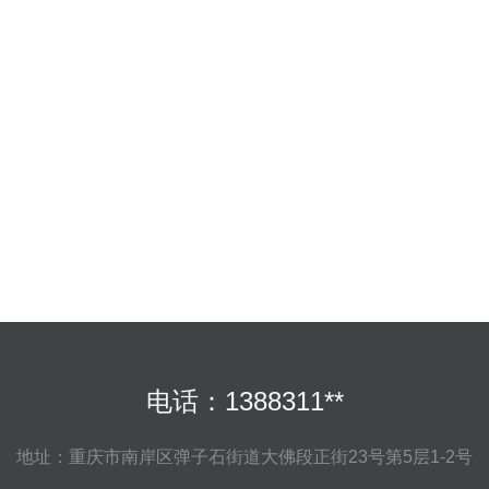
电话：1388311**
地址：重庆市南岸区弹子石街道大佛段正街23号第5层1-2号