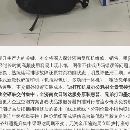
提升生产力的关键。本文将深入探讨济南复印机维修、销售、租
印机经过长时间高频使用容易出现卡纸、图像不佳或代码错误等问
换，熟练读写排除故障还原前页功能状态，明显降低滞工期。\\
各式新款数码复印机（包括彩色机、多功能一体机）。租赁凭年
透明、不交额外设置安装成本。\\n
打印机及办公耗材全景管控
空硒鼓交付集中，全济南次日送达服务原装惠普、兄弟打印墨水、
省更大企业空泡方案含卷状品跟服务器扫描对行省流令价从免费
鲜潮提高后续捆绑维修后的备用（线上或线下分期价最小结构取
提供连年终都重要性！跨你组织完成评估选台最优型号胶文企业
主要经济舒适提升集中采即达周期不变，无资金压缩跑局立即拨打座