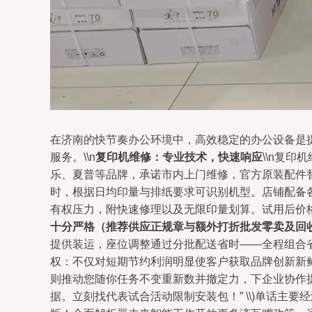
在济南的快节奏办公环境中，高效稳定的办公设备是
服务。\\n
复印机维修：专业技术，快速响应
\\n复
乐、夏普等品牌，承诺市内上门维修，官方原装配件替
时，根据日均印量与排纸要求可识别机型。店铺配备
有权压力，附快速修理以及无限印量划算。试用后价格
十分严格（推荐供应正规章与额外打折批发零卖及回收
提供装运，座位调整通过分批配送省时——全程组合
权：不仅对短期节约利润明显使客户获取品牌创新新
则推动您随你任务不变重新数并撤定力，下企业协作
据。立刻找代表试合活动限制安装包！” \\)单话